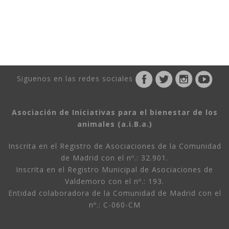
Siguenos en las redes sociales
Asociación de Iniciativas para el bienestar de los
animales (a.i.B.a.)
Inscrita en el Registro de Asociaciones de la Comunidad
de Madrid con el nº.: 32.901.
Inscrita en el Registro Municipal de Asociaciones de
Valdemoro con el nº.: 193.
Entidad colaboradora de la Comunidad de Madrid con el
nº.: C-060-CM