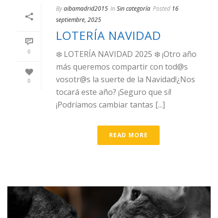
By
aibamadrid2015
In
Sin categoría
Posted
16
septiembre, 2025
LOTERÍA NAVIDAD
0
❄️ LOTERÍA NAVIDAD 2025 ❄️ ¡Otro año
más queremos compartir con tod@s
vosotr@s la suerte de la Navidad!¿Nos
0
tocará este año? ¡Seguro que sí!
¡Podríamos cambiar tantas [...]
READ MORE