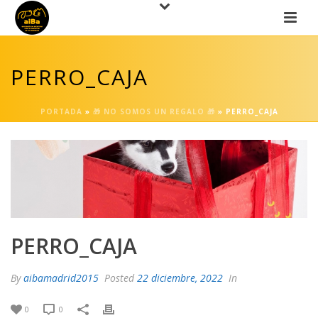
PERRO_CAJA
PORTADA
»
🎁 NO SOMOS UN REGALO 🎁
»
PERRO_CAJA
PERRO_CAJA
By
aibamadrid2015
Posted
22 diciembre, 2022
In
0
0