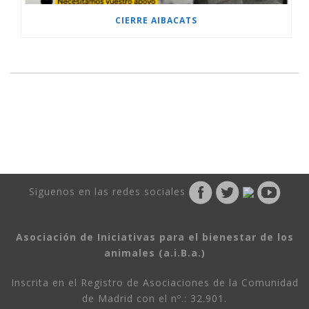
CIERRE AIBACATS
Siguenos en las redes sociales
Asociación de Iniciativas para el bienestar de los
animales (a.i.B.a.)
Inscrita en el Registro de Asociaciones de la Comunidad
de Madrid con el nº.: 32.901.