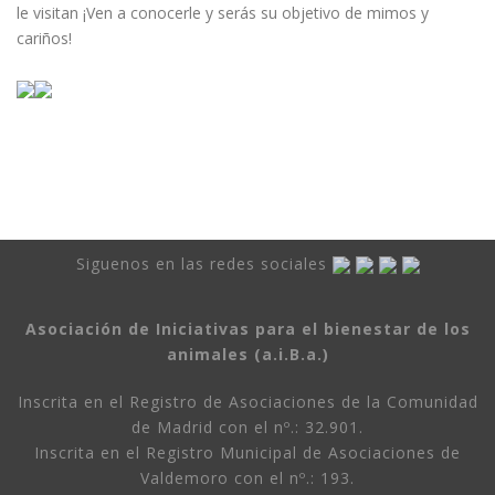
le visitan ¡Ven a conocerle y serás su objetivo de mimos y
cariños!
Siguenos en las redes sociales
Asociación de Iniciativas para el bienestar de los
animales (a.i.B.a.)
Inscrita en el Registro de Asociaciones de la Comunidad
de Madrid con el nº.: 32.901.
Inscrita en el Registro Municipal de Asociaciones de
Valdemoro con el nº.: 193.