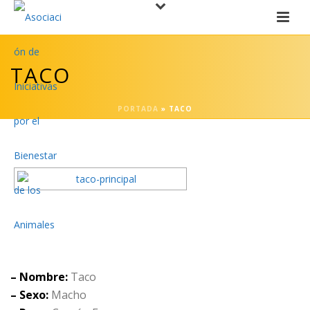
TACO
PORTADA
»
TACO
– Nombre:
Taco
– Sexo:
Macho