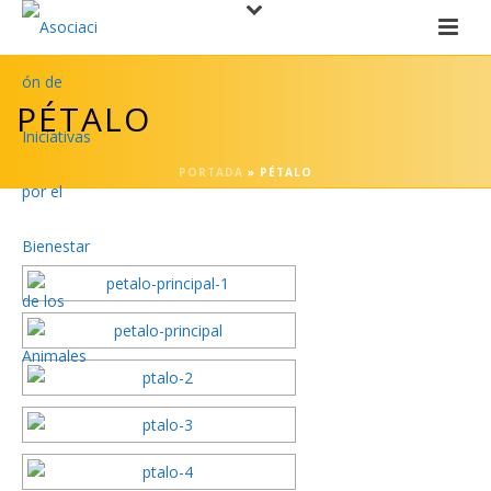
PÉTALO
PORTADA
»
PÉTALO