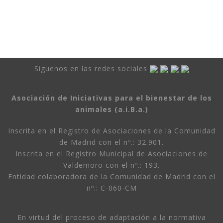
Siguenos en las redes sociales
Asociación de Iniciativas para el bienestar de los
animales (a.i.B.a.)
Inscrita en el Registro de Asociaciones de la Comunidad
de Madrid con el nº.: 32.901.
Inscrita en el Registro Municipal de Asociaciones de
Valdemoro con el nº.: 193.
Entidad colaboradora de la Comunidad de Madrid con el
nº.: C-060-CM
En virtud del proceso de adaptación a la normativa