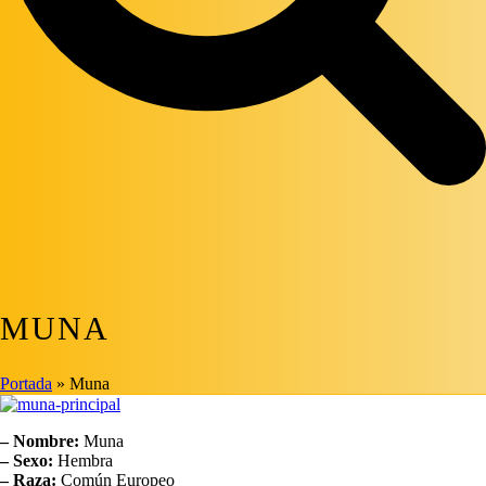
MUNA
Portada
»
Muna
– Nombre:
Muna
– Sexo:
Hembra
– Raza:
Común Europeo