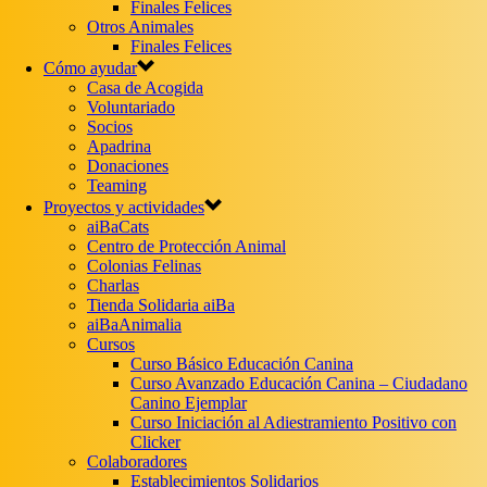
Finales Felices
Otros Animales
Finales Felices
Cómo ayudar
Casa de Acogida
Voluntariado
Socios
Apadrina
Donaciones
Teaming
Proyectos y actividades
aiBaCats
Centro de Protección Animal
Colonias Felinas
Charlas
Tienda Solidaria aiBa
aiBaAnimalia
Cursos
Curso Básico Educación Canina
Curso Avanzado Educación Canina – Ciudadano
Canino Ejemplar
Curso Iniciación al Adiestramiento Positivo con
Clicker
Colaboradores
Establecimientos Solidarios