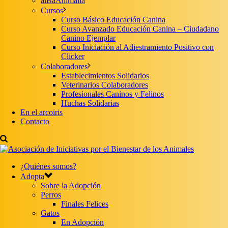
aiBaAnimalia
Cursos
Curso Básico Educación Canina
Curso Avanzado Educación Canina – Ciudadano
Canino Ejemplar
Curso Iniciación al Adiestramiento Positivo con
Clicker
Colaboradores
Establecimientos Solidarios
Veterinarios Colaboradores
Profesionales Caninos y Felinos
Huchas Solidarias
En el arcoiris
Contacto
¿Quiénes somos?
Adopta
Sobre la Adopción
Perros
Finales Felices
Gatos
En Adopción