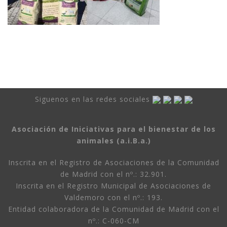
Siguenos en las redes sociales
Asociación de Iniciativas para el bienestar de los
animales (a.i.B.a.)
Inscrita en el Registro de Asociaciones de la Comunidad
de Madrid con el nº.: 32.901.
Inscrita en el Registro Municipal de Asociaciones de
Valdemoro con el nº.: 193.
Entidad colaboradora de la Comunidad de Madrid con el
nº.: C-060-CM