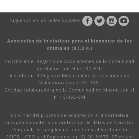
Siguenos en las redes sociales
Asociación de Iniciativas para el bienestar de los
animales (a.i.B.a.)
Inscrita en el Registro de Asociaciones de la Comunidad
de Madrid con el nº.: 32.901.
Inscrita en el Registro Municipal de Asociaciones de
Valdemoro con el nº.: 193.
Entidad colaboradora de la Comunidad de Madrid con el
nº.: C-060-CM
En virtud del proceso de adaptación a la normativa
europea en materia de protección de datos de Carácter
Personal, en cumplimiento de lo establecido en la
LSSICE, LOPD y el Reglamento (UE) 2016/679, 27 de abril